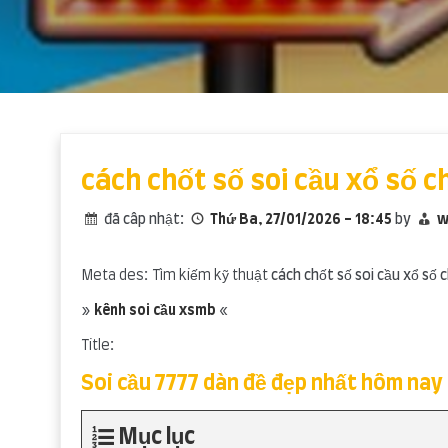
Skip
to
content
cách chốt số soi cầu xổ số 
đã câp nhật:
Thứ Ba, 27/01/2026 - 18:45
by
w
Meta des: Tìm kiếm kỹ thuật
cách chốt số soi cầu xổ số 
»
kênh soi cầu xsmb
«
Title:
Soi cầu 7777 dàn đề đẹp nhất hôm nay
Mục lục