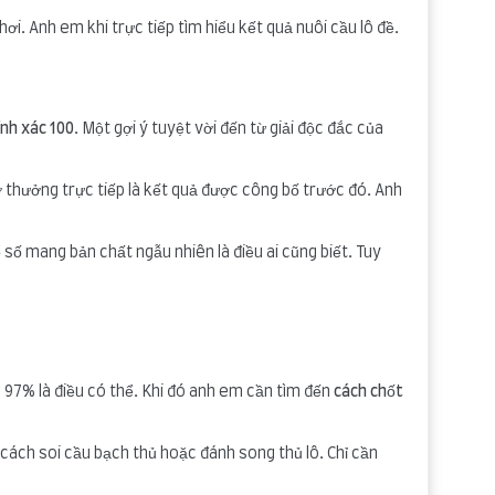
i. Anh em khi trực tiếp tìm hiểu kết quả nuôi cầu lô đề.
ính xác 100
. Một gợi ý tuyệt vời đến từ giải độc đắc của
ở thưởng trực tiếp là kết quả được công bố trước đó. Anh
 số mang bản chất ngẫu nhiên là điều ai cũng biết. Tuy
 97% là điều có thể. Khi đó anh em cần tìm đến
cách chốt
cách soi cầu bạch thủ hoặc đánh song thủ lô. Chỉ cần