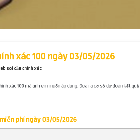
chính xác 100 ngày 03/05/2026
eb soi cầu chính xác
chính xác 100
mà anh em muốn áp dụng. Đưa ra cơ sở dự đoán kết quả 
 miễn phí ngày 03/05/2026