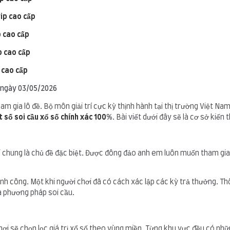
vip cao cấp
p cao cấp
p cao cấp
p cao cấp
uả ngày 03/05/2026
ia lô đề. Bộ môn giải trí cực kỳ thịnh hành tại thị trường Việt Nam
t số soi cầu xổ số chính xác 100
%. Bài viết dưới đây sẽ là cơ sở kiến
i chung là chủ đề đặc biệt. Được đông đảo anh em luôn muốn tham gia 
ành công. Một khi người chơi đã có cách xác lập các kỳ trả thưởng. Th
ra phương pháp soi cầu.
hơi sẽ chọn lọc giá trị xổ số theo vùng miền. Từng khu vực đều có n