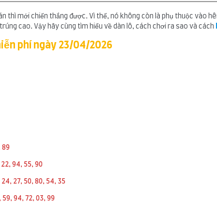
oán thì mới chiến thắng được. Vì thế, nó không còn là phụ thuộc vào hê
trúng cao. Vậy hãy cùng tìm hiểu về dàn lô, cách chơi ra sao và cách
miễn phí ngày 23/04/2026
, 89
, 22, 94, 55, 90
 24, 27, 50, 80, 54, 35
, 59, 94, 72, 03, 99