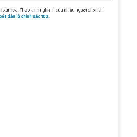
n xui nữa. Theo kinh nghiệm của nhiều người chơi, thì
bắt dàn lô chính xác 100
.