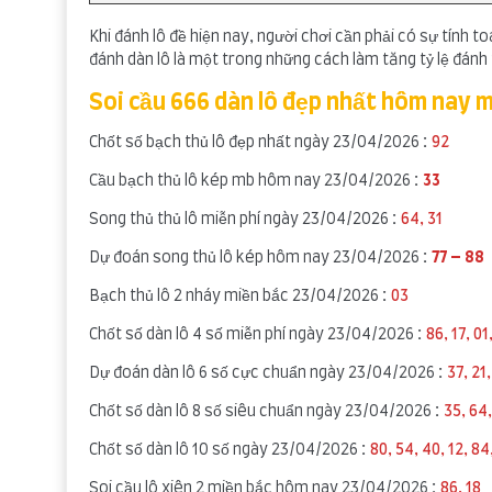
Khi đánh lô đề hiện nay, người chơi cần phải có sự tính t
đánh dàn lô là một trong những cách làm tăng tỷ lệ đánh 
Soi cầu 666 dàn lô đẹp nhất hôm nay 
Chốt số bạch thủ lô đẹp nhất ngày 23/04/2026 :
92
Cầu bạch thủ lô kép mb hôm nay 23/04/2026 :
33
Song thủ thủ lô miễn phí ngày 23/04/2026 :
64, 31
Dự đoán song thủ lô kép hôm nay 23/04/2026 :
77 – 88
Bạch thủ lô 2 nháy miền bắc 23/04/2026 :
03
Chốt số dàn lô 4 số miễn phí ngày 23/04/2026 :
86, 17, 01
Dự đoán dàn lô 6 số cực chuẩn ngày 23/04/2026 :
37, 21
Chốt số dàn lô 8 số siêu chuẩn ngày 23/04/2026 :
35, 64,
Chốt số dàn lô 10 số ngày 23/04/2026 :
80, 54, 40, 12, 84
Soi cầu lô xiên 2 miền bắc hôm nay 23/04/2026 :
86, 18