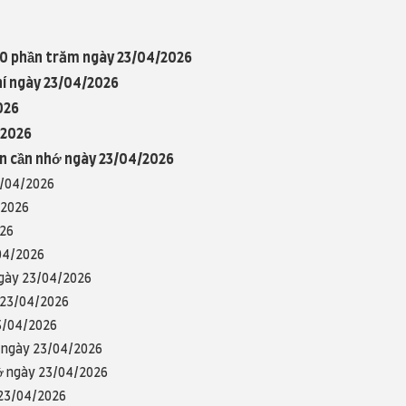
100 phần trăm ngày 23/04/2026
hí ngày 23/04/2026
026
/2026
ạn cần nhớ ngày 23/04/2026
23/04/2026
/2026
026
/04/2026
 ngày 23/04/2026
y 23/04/2026
23/04/2026
p ngày 23/04/2026
hớ ngày 23/04/2026
 23/04/2026