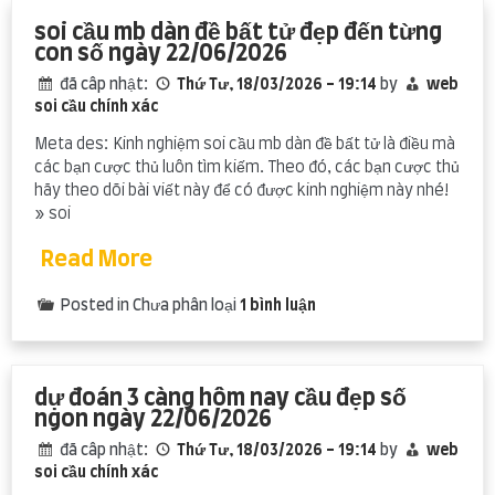
content
soi cầu mb dàn đề bất tử đẹp đến từng
con số ngày 22/06/2026
đã câp nhật:
Thứ Tư, 18/03/2026 - 19:14
by
web
soi cầu chính xác
Meta des: Kinh nghiệm soi cầu mb dàn đề bất tử là điều mà
các bạn cược thủ luôn tìm kiếm. Theo đó, các bạn cược thủ
hãy theo dõi bài viết này để có được kinh nghiệm này nhé!
» soi
Read More
ở
Posted in Chưa phân loại
1 bình luận
soi
cầu
mb
dàn
dự đoán 3 càng hôm nay cầu đẹp số
đề
ngon ngày 22/06/2026
bất
đã câp nhật:
Thứ Tư, 18/03/2026 - 19:14
by
web
tử
soi cầu chính xác
đẹp
đến