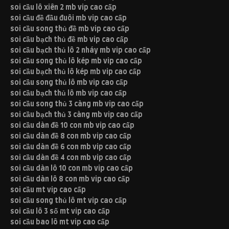
miễn
soi cầu lô xiên 2 mb vip cao cấp
phí
soi cầu đề đầu đuôi mb vip cao cấp
ngày
soi cầu song thủ đề mb vip cao cấp
22/06/2026
soi cầu bạch thủ đề mb vip cao cấp
soi cầu bạch thủ lô 2 nháy mb vip cao cấp
soi cầu song thủ lô kép mb vip cao cấp
soi cầu bạch thủ lô kép mb vip cao cấp
soi cầu song thủ lô mb vip cao cấp
soi cầu bạch thủ lô mb vip cao cấp
soi cầu song thủ 3 càng mb vip cao cấp
soi cầu bạch thủ 3 càng mb vip cao cấp
soi cầu dàn đề 10 con mb vip cao cấp
soi cầu dàn đề 8 con mb vip cao cấp
soi cầu dàn đề 6 con mb vip cao cấp
soi cầu dàn đề 4 con mb vip cao cấp
soi cầu dàn lô 10 con mb vip cao cấp
soi cầu dàn lô 8 con mb vip cao cấp
soi cầu mt vip cao cấp
soi cầu song thủ lô mt vip cao cấp
soi cầu lô 3 số mt vip cao cấp
soi cầu bao lô mt vip cao cấp