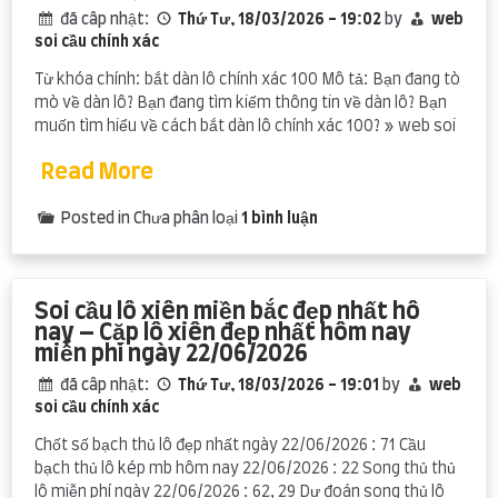
nay
đã câp nhật:
Thứ Tư, 18/03/2026 - 19:02
by
web
chỉ
soi cầu chính xác
1
từ
Từ khóa chính: bắt dàn lô chính xác 100 Mô tả: Bạn đang tò
quá
mò về dàn lô? Bạn đang tìm kiếm thông tin về dàn lô? Bạn
chuẩn
muốn tìm hiểu về cách bắt dàn lô chính xác 100? » web soi
ngày
22/06/2026
Read More
ở
Posted in Chưa phân loại
1 bình luận
bắt
dàn
lô
chính
Soi cầu lô xiên miền bắc đẹp nhất hô
xác
nay – Cặp lô xiên đẹp nhất hôm nay
100
miễn phí ngày 22/06/2026
đội
đã câp nhật:
Thứ Tư, 18/03/2026 - 19:01
by
web
ngũ
soi cầu chính xác
cao
thủ
Chốt số bạch thủ lô đẹp nhất ngày 22/06/2026 : 71 Cầu
lô
bạch thủ lô kép mb hôm nay 22/06/2026 : 22 Song thủ thủ
đề
lô miễn phí ngày 22/06/2026 : 62, 29 Dự đoán song thủ lô
ngày